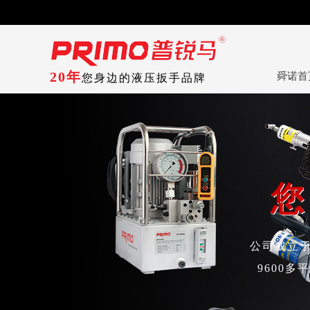
20年
舜诺首
您身边的液压扳手品牌
您
您
公司成立于
9600