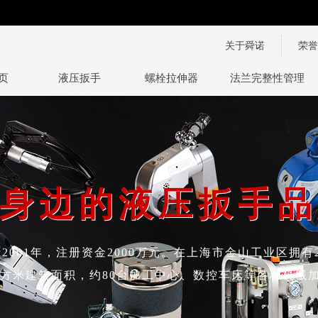
关于舜诺
荣誉
页
液压扳手
螺栓拉伸器
法兰完整性管理技
身边的液压扳手品
身边的液压扳手品
2001年，注册资金2000万元。在上海市金山工业区拥有
多平方米建筑面积，约80台加工中心、数控车床等各种机械