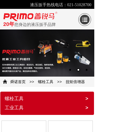
液压扳手热线电话：021-51028700
20年
您身边的液压扳手品牌
舜诺首页
>>
螺栓工具
>>
扭矩倍增器
螺栓工具
>
工业工具
>