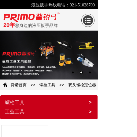
液压扳手热线电话：021-51028700
20年
您身边的液压扳手品牌
舜诺首页
>>
螺栓工具
>>
双头螺栓定位器
螺栓工具
>
工业工具
>